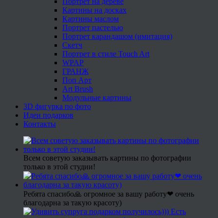
Портрет на дереве
Картины на досках
Картины маслом
Портрет пастелью
Портрет карандашом (имитация)
Скетч
Портрет в стиле Touch Art
WPAP
ГРАНЖ
Поп Арт
Art Brush
Модульные картины
3D фигурка по фото
Идеи подарков
Контакты
Всем советую заказывать картины по фотографии
только в этой студии!
Ребята спасибо🙏 огромное за вашу работу❤ очень
благодарна за такую красоту)