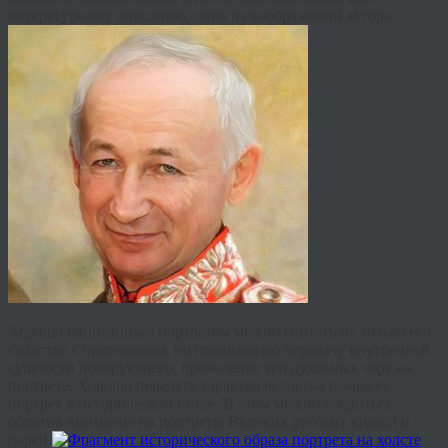
литературному описанию, либо из воображений автора.
Хорошо написанным портретом можно считать не только его
сходство с оригиналом, но правильную передачу внутренней
сущности позирующего, проявление его духовных черт на
портрете. Хорошо передать характер человека поможет
портрет в историческом стиле. В этом можно убедиться
обратив внимание на портреты Великих русских князей и
царей.