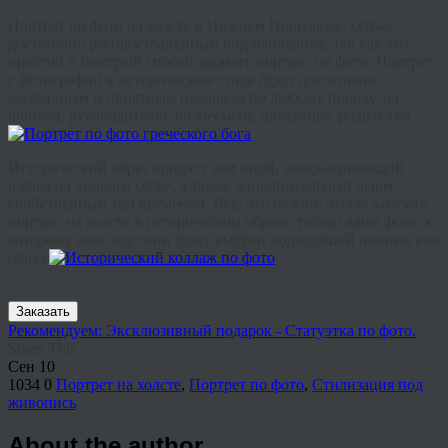
Портрет по фото на холсте в Нижнем Новгороде, сейчас
достаточно распространённый вид написания, так как это
простой и быстрый способ заказать портрет по фото. Портрет
с фотографии в историческом стиле будет достаточно
необычным и приятным подарком по любому поводу, на
юбилей, руководителю, бизнесмену, директору, родителям.
Исторический образ придаст вам иной, завораживающий
взгляд на «нового себя», а также дополнительный шарм,
свойственный тем временам. Всё, что нужно, чтобы заказать
портрет на холсте в историческом образе, только ваше фото, к
которому впоследствии будет выбран подходящий именно вам
образ.
Заказать
Рекомендуем: Эксклюзивный подарок - Статуэтка по фото.
Share This
Сен
10
1034
0
Портрет на холсте
,
Портрет по фото
,
Стилизация под
живопись
About the author