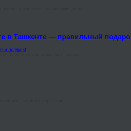
пособны преобразить любое помещение, ...
те в Ташкенте — правильный подаро
им? Лучший способ порадовать родных ...
 юбилея, семейного торжества, ...