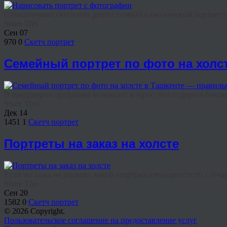
Симпатичный скетч или реалистичный классический портрет с
Share This
Сен
07
970
0
Скетч портрет
Семейный портрет по фото на холс
В преддверии праздника возникает вопрос: что подарить близк
Share This
Дек
14
1451
1
Скетч портрет
Портреты на заказ на холсте
Если вы пока не решили, какой сюрприз преподнести по случаю
Share This
Сен
20
1582
0
Скетч портрет
© 2026 Copyright.
Пользовательское соглашение на предоставление услуг