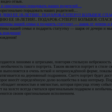
 видео отзыв.
 и оригинально порадовать наших родителей…
Ю ЕЕ 18-ЛЕТИЯ!.. ПОДАРОК-СУПЕР!!!! БОЛЬШОЕ СПАС
тины нашей семьи и подарить статуэтку — шарж от дочери и мы 
рождения!
оздаются линиями и штрихами, повторяя стильную небрежность 
необычность такого портрета. Таким является портрет в стиле с
н выполняется в очень легкой и непринуждённой форме, показыв
атягивается на деревянный подрамник. Скетч портрет будет дос
оторое внесёт определённую долю волшебства в ваш интерьер. По
н обладает нежностью и мягкостью, которая присуща этому собы
рет на холсте всегда считался оригинальным подарком и необыч
 ценится своим оригинальным исполнением.