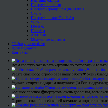
Картины маслом
Портрет пастелью
Портрет карандашом (имитация)
Скетч
Портрет в стиле Touch Art
WPAP
ГРАНЖ
Поп Арт
Art Brush
Модульные картины
3D фигурка по фото
Идеи подарков
Контакты
Всем советую заказывать картины по фотографии только 
Ребята спасибо🙏 огромное за вашу работу❤ очень благод
Удивить супруга подарком получилось))) Есть подруги-х
Большое спасибо 😍портретом очень довольны, всем очен
Огромное спасибо всей вашей команде за портрет на холс