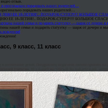
 видео отзыв.
 и оригинально порадовать наших родителей…
Ю ЕЕ 18-ЛЕТИЯ!.. ПОДАРОК-СУПЕР!!!! БОЛЬШОЕ СПАС
тины нашей семьи и подарить статуэтку — шарж от дочери и мы 
рождения!
сс, 9 класс, 11 класс
 в воспитание детей. Поздравлять педагогов школы принято на 
дителей учителю
, то в нашей мастерской вы найдете идеи, кото