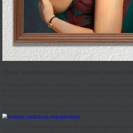
Идеи креативных подарков классн
Первое важное событие в жизни класса – выпускной в началь
отлично справятся фотопрезенты. К самым уместным и оригина
подарок по-настоящему удивит учителя и оставит о классе лу
Именины классного руководителя – еще один важный повод д
фотосветильник или портрет по фото обязательно произведут 
Тем, кто ищет
подарки учителям на последний звонок,
реком
можно подарить не только классному руководителю, но также у