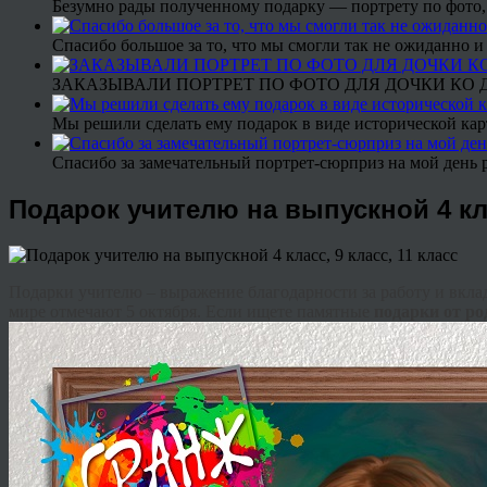
Безумно рады полученному подарку — портрету по фото,
Спасибо большое за то, что мы смогли так не ожиданно
ЗАКАЗЫВАЛИ ПОРТРЕТ ПО ФОТО ДЛЯ ДОЧКИ КО ДН
Мы решили сделать ему подарок в виде исторической кар
Спасибо за замечательный портрет-сюрприз на мой день 
Подарок учителю на выпускной 4 кла
Подарки учителю – выражение благодарности за работу и вклад
мире отмечают 5 октября. Если ищете памятные
подарки от ро