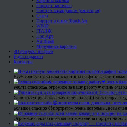
Картины маслом
Портрет пастелью
Портрет карандашом (имитация)
Скетч
Портрет в стиле Touch Art
WPAP
ГРАНЖ
Поп Арт
Art Brush
Модульные картины
3D фигурка по фото
Идеи подарков
Контакты
Всем советую заказывать картины по фотографии только 
Ребята спасибо🙏 огромное за вашу работу❤ очень благод
Удивить супруга подарком получилось))) Есть подруги-х
Большое спасибо 😍портретом очень довольны, всем очен
Огромное спасибо всей вашей команде за портрет на холс