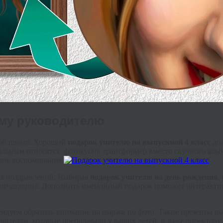
ому руководителю
ной школе. Хороший
подарок учителю на выпускной 4 класс
дол
льным относятся: фотокубик трансформер вместо скучного альбо
чшие воспоминания.
ля поздравлений. Выбирая
подарок учителю на день рождения
,
впечатление. Дополнить именинный подарок поможет интерактив
ендуем обратить внимание на шаржи по фото. Такие презенты в
чителям, которые преподавали у ваших детей, и даже директору