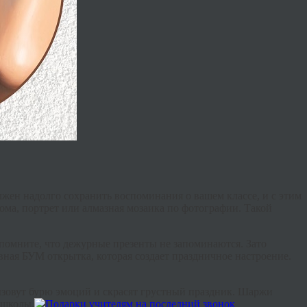
жен надолго сохранить воспоминания о вашем классе, и с этим
ма, портрет или алмазная мозаика по фотографии. Такой
 помните, что дежурные презенты не запоминаются. Зато
ная БУМ открытка, которая создает праздничное настроение.
ызовут бурю эмоций и скрасят грустный праздник. Шаржи
 школы.