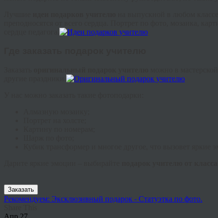
Лучшие
идеи подарков учителю
на выпускной в любом классе 
преподносятся от всего сердца. Портрет по фото, мозаика, кар
сердце педагога.
Где заказать подарок учителю
Заказать
оригинальный подарок учителю
можно в мастерской
другие праздники.
У нас можно заказать такие фотоподарки:
Алмазную мозаику;
Портрет на холсте;
Картину по номерам;
Шарж по фото;
Кубик трансформер и многое другое, что вызовет яркие э
Дарите яркие эмоции – выбирайте
подарок учителю от класса
Заказать
Рекомендуем: Эксклюзивный подарок - Статуэтка по фото.
Share This
Апр
27