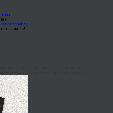
ИБО!
не прогадали!!!
день рождения, выпускной и день учителя, который во всем
рые точно удивят и растрогают любимого педагога.