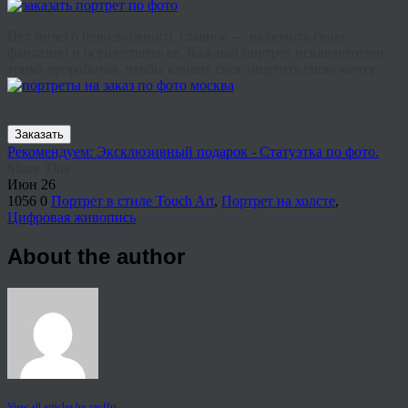
Нет ничего невозможного, главное — включить свою
фантазию и осуществить ее. Каждый портрет исключителен,
тонко проработан, чтобы клиент смог ощутить свою мечту.
Заказать
Рекомендуем: Эксклюзивный подарок - Статуэтка по фото.
Share This
Июн
26
1056
0
Портрет в стиле Touch Art
,
Портрет на холсте
,
Цифровая живопись
About the author
View all articles by rauffri