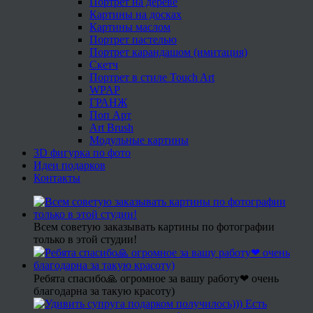
Портрет на дереве
Картины на досках
Картины маслом
Портрет пастелью
Портрет карандашом (имитация)
Скетч
Портрет в стиле Touch Art
WPAP
ГРАНЖ
Поп Арт
Art Brush
Модульные картины
3D фигурка по фото
Идеи подарков
Контакты
Всем советую заказывать картины по фотографии
только в этой студии!
Ребята спасибо🙏 огромное за вашу работу❤ очень
благодарна за такую красоту)