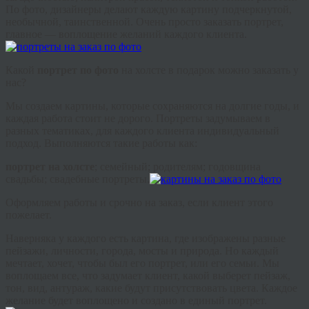
По фото, дизайнеры делают каждую картину подчеркнутой,
необычной, таинственной. Очень просто заказать портрет,
главное — воплощение желаний каждого клиента.
Какой
портрет по фото
на холсте в подарок можно заказать у
нас?
Мы создаем картины, которые сохраняются на долгие годы, и
каждая работа стоит не дорого. Портреты задумываем в
разных тематиках, для каждого клиента индивидуальный
подход. Выполняются такие работы как:
портрет на холсте
; семейный; родителям; годовщина
свадьбы; свадебные портреты.
Оформляем работы и срочно на заказ, если клиент этого
пожелает.
Наверняка у каждого есть картина, где изображены разные
пейзажи, личности, города, мосты и природа. Но каждый
мечтает, хочет, чтобы был его портрет, или его семьи. Мы
воплощаем все, что задумает клиент, какой выберет пейзаж,
тон, вид, антураж, какие будут присутствовать цвета. Каждое
желание будет воплощено и создано в единый портрет.